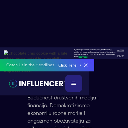
By clicking "Accept all cookies", you agree to storing
ACCEPT
cookies on your device to enhance site navigation, analyze
Socialfi
site usage and assist in our marketing efforts as outlined
POLICY
in our
privacy policy
.
Click Here
Catch Us in the Headlines
Sljedeća
Revolucija
Budućnost društvenih medija i
financija. Demokratiziramo
ekonomiju robne marke i
angažman obožavatelja za