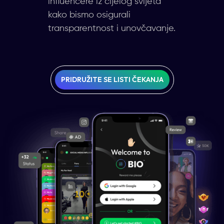
influencere iz cijelog svijeta
kako bismo osigurali
transparentnost i unovčavanje.
PRIDRUŽITE SE LISTI ČEKANJA