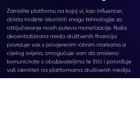
Zamislite platformu na kojoj vi, kao influencer,
doista možete iskoristiti snagu tehnologije za
otključavanje novih puteva monetizacije. Naša
decentralizirana mreža društvenih financija
povezuje vas s provjerenim robnim markama iz
cijelog svijeta, omogućuje vam da smisleno
komunicirate s obožavateljima te štiti i potvrđuje
vaš identitet na platformama društvenih medija.
PRIDRUŽITE SE LISTI ČEKANJA