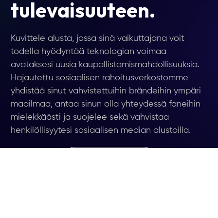
tulevaisuuteen.
Kuvittele alusta, jossa sinä vaikuttajana voit
todella hyödyntää teknologian voimaa
avataksesi uusia kaupallistamismahdollisuuksia.
Hajautettu sosiaalisen rahoitusverkostomme
yhdistää sinut vahvistettuihin brändeihin ympäri
maailmaa, antaa sinun olla yhteydessä faneihin
mielekkäästi ja suojelee sekä vahvistaa
henkilöllisyytesi sosiaalisen median alustoilla.
LIITY ODOTUSLISTAAN