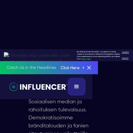
By clicking "Accept all cookies", you agree to storing
ACCEPT
cookies on your device to enhance site navigation, analyze
Socialfi
site usage and assist in our marketing efforts as outlined
POLICY
in our
privacy policy
.
Click Here
Catch Us in the Headlines
Seuraava
Vallankumous
Sosiaalisen median ja
rahoituksen tulevaisuus.
Demokratisoimme
bränditalouden ja fanien