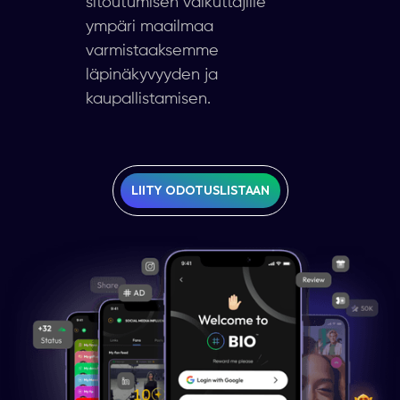
sitoutumisen vaikuttajille
ympäri maailmaa
varmistaaksemme
läpinäkyvyyden ja
kaupallistamisen.
LIITY ODOTUSLISTAAN